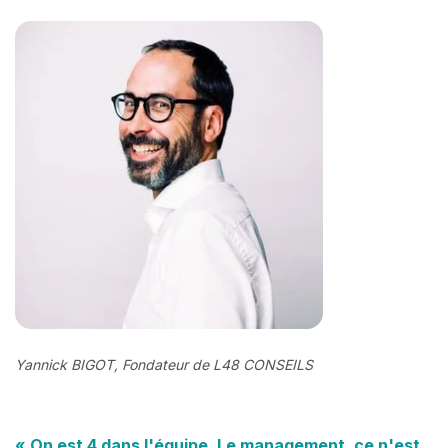
Yannick BIGOT, Fondateur de L48 CONSEILS
« On est 4 dans l'équipe. Le management, ce n'est