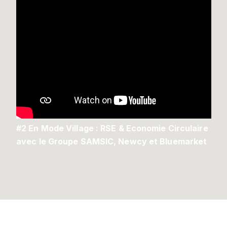
#2 En Mode Village : RSE & Economie Circulaire
avec le Groupe SAMSIC, Newcy et Bluemarket