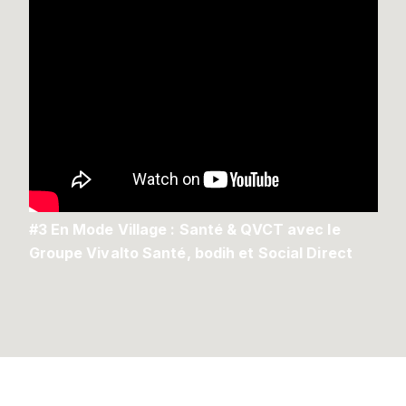
#3 En Mode Village : Santé & QVCT avec le
Groupe Vivalto Santé, bodih et Social Direct