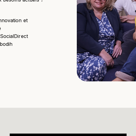
nnovation et
é
SocialDirect
bodih