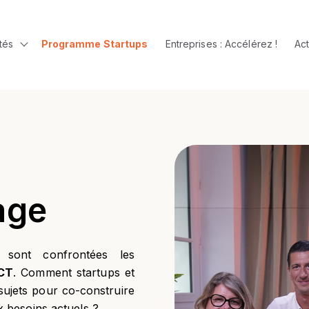
tés
Programme Startups
Entreprises : Accélérez !
Act
u for Le Village
Show submenu for Communautés
age
 sont confrontées les
VCT
. Comment startups et
sujets pour co-construire
x besoins actuels ?