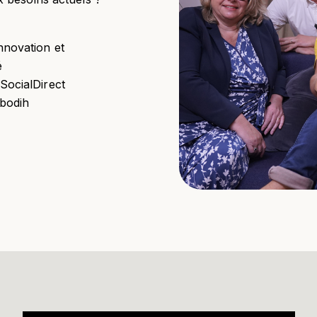
nnovation et
é
SocialDirect
bodih