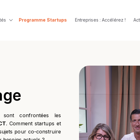
tés
Programme Startups
Entreprises : Accélérez !
Act
u for Le Village
Show submenu for Communautés
age
 sont confrontées les
VCT
. Comment startups et
sujets pour co-construire
x besoins actuels ?