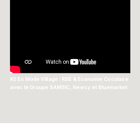
#2 En Mode Village : RSE & Economie Circulaire
avec le Groupe SAMSIC, Newcy et Bluemarket